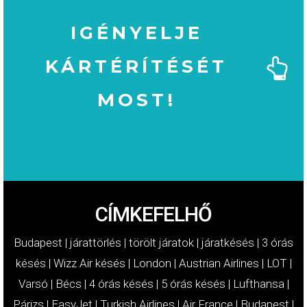
IGÉNYELJE
KÁRTÉRÍTÉSÉT
MOST!
MOST!
KÁRTÉRÍTÉSÉT
IGÉNYELJE
CÍMKEFELHŐ
Budapest
|
járattörlés
|
törölt járatok
|
járatkésés
|
3 órás
késés
|
Wizz Air késés
|
London
|
Austrian Airlines
|
LOT
|
Varsó
|
Bécs
|
4 órás késés
|
5 órás késés
|
Lufthansa
|
Párizs
|
EasyJet
|
Turkish Airlines
|
Air France
|
Budapest
|