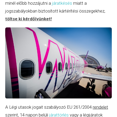
minél előbb hozzájutni a
járatkésés
miatt a
jogszabályokban biztosított kártérítési összegekhez,
töltse ki kérdőívünket
!
A Légi utasok jogait szabályozó EU 261/2004
rendelet
szerint, 14 napon belüli
járattörlés
vagy a légijáratok