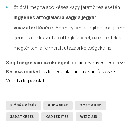
öt órát meghaladó késés vagy
járattörlés
esetén
ingyenes átfoglalásra vagy a jegyár
visszatérítésére
. Amennyiben a légitársaság nem
gondoskodik az utas átfoglalásáról, akkor köteles
megtéríteni a felmerült utazási költségeket is.
Segítségre van szükséged
jogaid érvényesítéséhez?
Keress minket
és kollégáink hamarosan felveszik
Veled a kapcsolatot!
5 ÓRÁS KÉSÉS
BUDAPEST
DORTMUND
JÁRATKÉSÉS
KÁRTÉRÍTÉS
WIZZ AIR