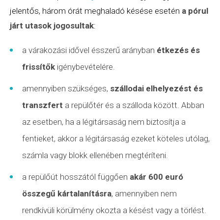
jelentős, három órát meghaladó késése esetén
a pórul
járt utasok jogosultak
:
a várakozási idővel ésszerű arányban
étkezés és
frissítők
igénybevételére.
amennyiben szükséges,
szállodai elhelyezést és
transzfert
a repülőtér és a szálloda között. Abban
az esetben, ha a légitársaság nem biztosítja a
fentieket, akkor a légitársaság ezeket köteles utólag,
számla vagy blokk ellenében megtéríteni.
a repülőút hosszától függően
akár 600 euró
összegű kártalanításra
, amennyiben nem
rendkívüli körülmény
okozta a késést vagy a törlést.