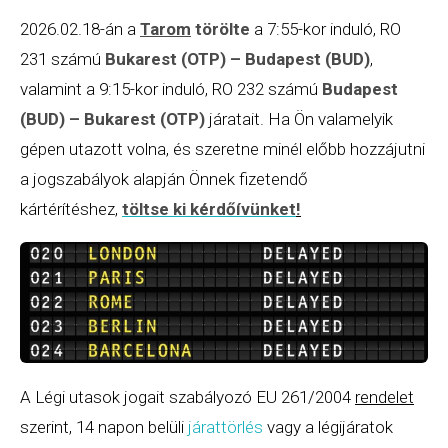
2026.02.18-án a
Tarom
törölte
a 7:55-kor induló, RO
231 számú
Bukarest (OTP) – Budapest (BUD)
,
valamint a 9:15-kor induló, RO 232 számú
Budapest
(BUD) – Bukarest (OTP)
járatait. Ha Ön valamelyik
gépen utazott volna, és szeretne minél előbb hozzájutni
a jogszabályok alapján Önnek fizetendő
kártérítéshez,
töltse ki kérdőívünket
!
A Légi utasok jogait szabályozó EU 261/2004
rendelet
szerint, 14 napon belüli
járattörlés
vagy a légijáratok