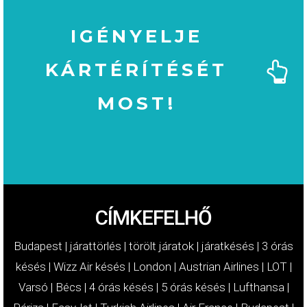
IGÉNYELJE
KÁRTÉRÍTÉSÉT
MOST!
MOST!
KÁRTÉRÍTÉSÉT
IGÉNYELJE
CÍMKEFELHŐ
Budapest
|
járattörlés
|
törölt járatok
|
járatkésés
|
3 órás
késés
|
Wizz Air késés
|
London
|
Austrian Airlines
|
LOT
|
Varsó
|
Bécs
|
4 órás késés
|
5 órás késés
|
Lufthansa
|