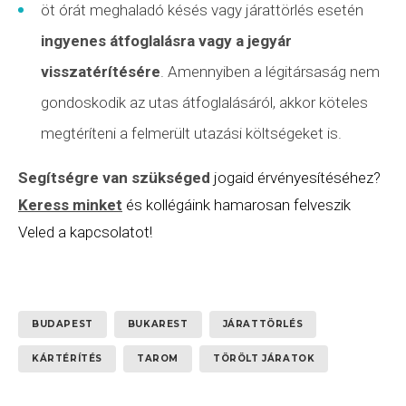
öt órát meghaladó késés vagy
járattörlés
esetén
ingyenes átfoglalásra vagy a jegyár
visszatérítésére
. Amennyiben a légitársaság nem
gondoskodik az utas átfoglalásáról, akkor köteles
megtéríteni a felmerült utazási költségeket is.
Segítségre van szükséged
jogaid érvényesítéséhez?
Keress minket
és kollégáink hamarosan felveszik
Veled a kapcsolatot!
BUDAPEST
BUKAREST
JÁRATTÖRLÉS
KÁRTÉRÍTÉS
TAROM
TÖRÖLT JÁRATOK