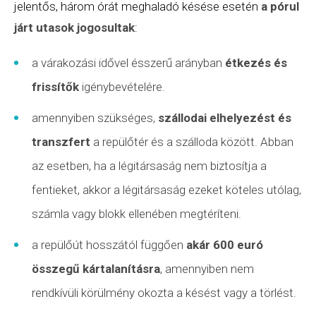
jelentős, három órát meghaladó késése esetén
a pórul
járt utasok jogosultak
:
a várakozási idővel ésszerű arányban
étkezés és
frissítők
igénybevételére.
amennyiben szükséges,
szállodai elhelyezést és
transzfert
a repülőtér és a szálloda között. Abban
az esetben, ha a légitársaság nem biztosítja a
fentieket, akkor a légitársaság ezeket köteles utólag,
számla vagy blokk ellenében megtéríteni.
a repülőút hosszától függően
akár 600 euró
összegű kártalanításra
, amennyiben nem
rendkívüli körülmény
okozta a késést vagy a törlést.