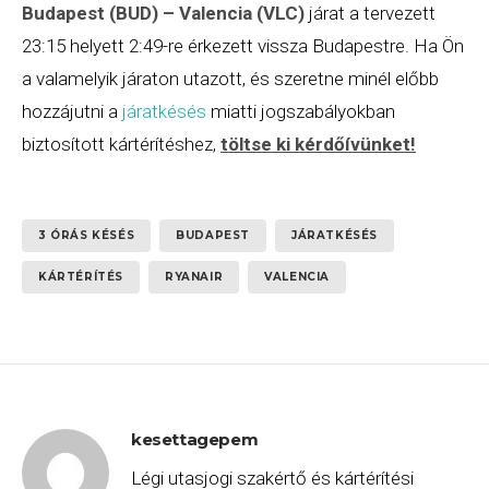
Budapest (BUD)
– Valencia (VLC)
járat a tervezett
23:15 helyett 2:49-re érkezett vissza Budapestre. Ha Ön
a valamelyik járaton utazott, és szeretne minél előbb
hozzájutni a
járatkésés
miatti jogszabályokban
biztosított kártérítéshez,
töltse ki kérdőívünket
!
3 ÓRÁS KÉSÉS
BUDAPEST
JÁRATKÉSÉS
KÁRTÉRÍTÉS
RYANAIR
VALENCIA
kesettagepem
Légi utasjogi szakértő és kártérítési