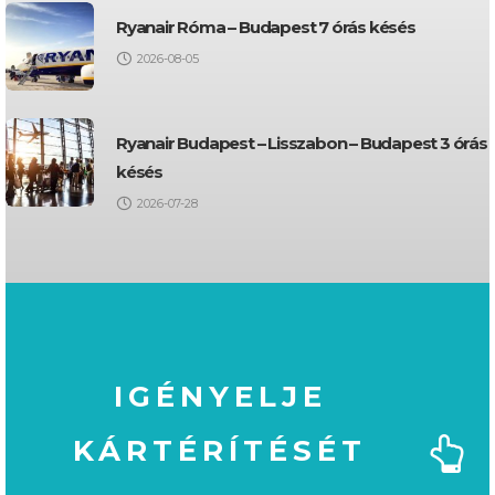
Ryanair Róma – Budapest 7 órás késés
2026-08-05
Ryanair Budapest – Lisszabon – Budapest 3 órás
késés
2026-07-28
IGÉNYELJE
KÁRTÉRÍTÉSÉT