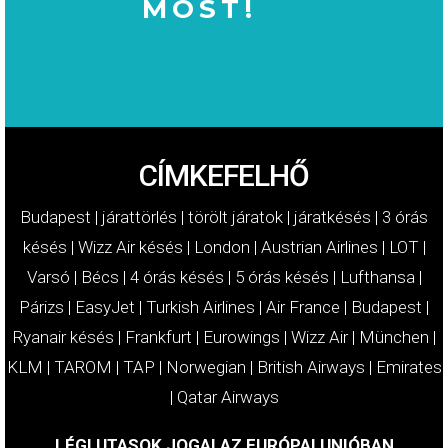
MOST!
MOST!
KÁRTÉRÍTÉSÉT
IGÉNYELJE
CÍMKEFELHŐ
Budapest
|
járattörlés
|
törölt járatok
|
járatkésés
|
3 órás
késés
|
Wizz Air késés
|
London
|
Austrian Airlines
|
LOT
|
Varsó
|
Bécs
|
4 órás késés
|
5 órás késés
|
Lufthansa
|
Párizs
|
EasyJet
|
Turkish Airlines
|
Air France
|
Budapest
|
Ryanair késés
|
Frankfurt
|
Eurowings
|
Wizz Air
|
München
|
KLM
|
TAROM
|
TAP
|
Norwegian
|
British Airways
|
Emirates
|
Qatar Airways
LÉGI UTASOK JOGAI AZ EURÓPAI UNIÓBAN