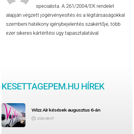
specialista. A 261/2004/EK rendelet
alapján végzett jogérvényesítés és a légitársaságokkal
szembeni hatékony igénybejelentés szakértője, több
ezer sikeres kártérítési ügy tapasztalatával.
KESETTAGEPEM.HU HÍREK
Wizz Air késések augusztus 6-án
2026-08-07