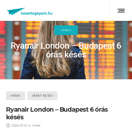
HÍREK
Ryanair London – Budapest 6
órás késés
HÍREK
JÁRAT KÉSÉS
Ryanair London – Budapest 6 órás
késés
2026-07-01
in
Hírek