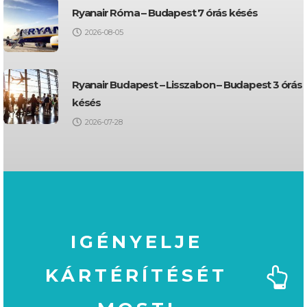
Ryanair Róma – Budapest 7 órás késés
2026-08-05
Ryanair Budapest – Lisszabon – Budapest 3 órás
késés
2026-07-28
IGÉNYELJE
KÁRTÉRÍTÉSÉT