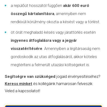
a repülőút hosszától függően
akár 600 euró
összegű kártalanításra
, amennyiben nem
rendkívüli körülmény
okozta a késést vagy a törlést.
öt órát meghaladó késés vagy
járattörlés
esetén
ingyenes átfoglalásra vagy a jegyár
visszatérítésére
. Amennyiben a légitársaság nem
gondoskodik az utas átfoglalásáról, akkor köteles
megtéríteni a felmerült utazási költségeket is.
Segítségre van szükséged
jogaid érvényesítéséhez?
Keress minket
és kollégáink hamarosan felveszik
Veled a kapcsolatot!