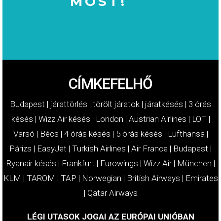
MOST!
MOST!
KÁRTÉRÍTÉSÉT
IGÉNYELJE
CÍMKEFELHŐ
Budapest
|
járattörlés
|
törölt járatok
|
járatkésés
|
3 órás
késés
|
Wizz Air késés
|
London
|
Austrian Airlines
|
LOT
|
Varsó
|
Bécs
|
4 órás késés
|
5 órás késés
|
Lufthansa
|
Párizs
|
EasyJet
|
Turkish Airlines
|
Air France
|
Budapest
|
Ryanair késés
|
Frankfurt
|
Eurowings
|
Wizz Air
|
München
|
KLM
|
TAROM
|
TAP
|
Norwegian
|
British Airways
|
Emirates
|
Qatar Airways
LÉGI UTASOK JOGAI AZ EURÓPAI UNIÓBAN