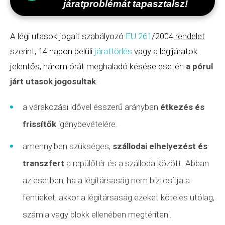
járatproblémát tapasztalsz!
A légi utasok jogait szabályozó
EU 261
/2004
rendelet
szerint, 14 napon belüli
járattörlés
vagy a légijáratok
jelentős, három órát meghaladó késése esetén
a pórul
járt utasok jogosultak
:
a várakozási idővel ésszerű arányban
étkezés és
frissítők
igénybevételére.
amennyiben szükséges,
szállodai elhelyezést és
transzfert
a repülőtér és a szálloda között. Abban
az esetben, ha a légitársaság nem biztosítja a
fentieket, akkor a légitársaság ezeket köteles utólag,
számla vagy blokk ellenében megtéríteni.