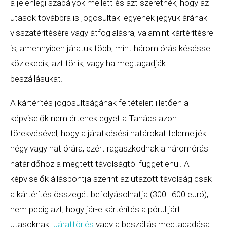
a jelenlegi szabályok mellett és azt szeretnék, hogy az
utasok továbbra is jogosultak legyenek jegyük árának
visszatérítésére vagy átfoglalásra, valamint kártérítésre
is, amennyiben járatuk több, mint három órás késéssel
közlekedik, azt törlik, vagy ha megtagadják
beszállásukat.
A kártérítés jogosultságának feltételeit illetően a
képviselők nem értenek egyet a Tanács azon
törekvésével, hogy a járatkésési határokat felemeljék
négy vagy hat órára, ezért ragaszkodnak a háromórás
határidőhöz a megtett távolságtól függetlenül. A
képviselők álláspontja szerint az utazott távolság csak
a kártérítés összegét befolyásolhatja (300–600 euró),
nem pedig azt, hogy jár-e kártérítés a pórul járt
utasoknak.
Járattörlés
vagy a beszállás megtagadása