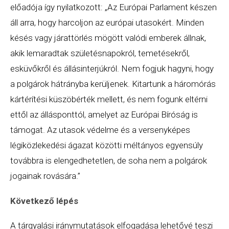
előadója így nyilatkozott: „Az Európai Parlament készen
áll arra, hogy harcoljon az európai utasokért. Minden
késés vagy járattörlés mögött valódi emberek állnak,
akik lemaradtak születésnapokról, temetésekről,
esküvőkről és állásinterjúkról. Nem fogjuk hagyni, hogy
a polgárok hátrányba kerüljenek. Kitartunk a háromórás
kártérítési küszöbérték mellett, és nem fogunk eltérni
ettől az állásponttól, amelyet az Európai Bíróság is
támogat. Az utasok védelme és a versenyképes
légiközlekedési ágazat közötti méltányos egyensúly
továbbra is elengedhetetlen, de soha nem a polgárok
jogainak rovására.”
Következő lépés
A tárgyalási iránymutatások elfogadása lehetővé teszi