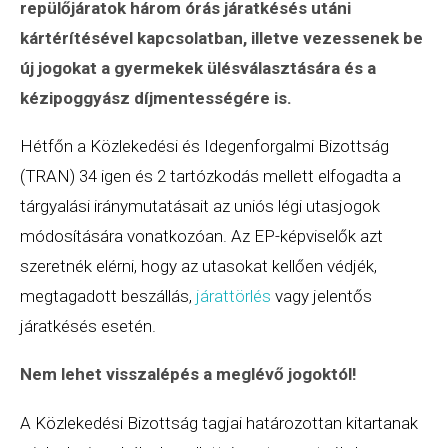
repülőjáratok három órás járatkésés utáni
kártérítésével kapcsolatban, illetve vezessenek be
új jogokat a gyermekek ülésválasztására és a
kézipoggyász díjmentességére is.
Hétfőn a Közlekedési és Idegenforgalmi Bizottság
(TRAN) 34 igen és 2 tartózkodás mellett elfogadta a
tárgyalási iránymutatásait az uniós légi utasjogok
módosítására vonatkozóan. Az EP-képviselők azt
szeretnék elérni, hogy az utasokat kellően védjék,
megtagadott beszállás,
járattörlés
vagy jelentős
járatkésés esetén.
Nem lehet visszalépés a meglévő jogoktól!
A Közlekedési Bizottság tagjai határozottan kitartanak