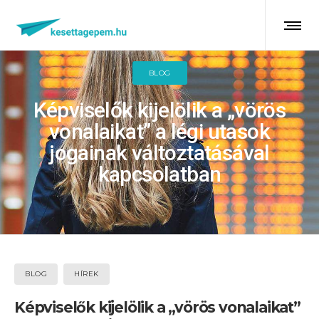
BLOG
Képviselők kijelölik a „vörös
vonalaikat” a légi utasok
jogainak változtatásával
kapcsolatban
BLOG
HÍREK
Képviselők kijelölik a „vörös vonalaikat”