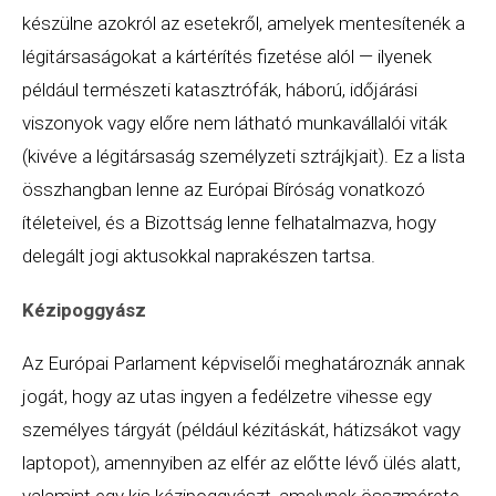
készülne azokról az esetekről, amelyek mentesítenék a
légitársaságokat a kártérítés fizetése alól — ilyenek
például természeti katasztrófák, háború, időjárási
viszonyok vagy előre nem látható munkavállalói viták
(kivéve a légitársaság személyzeti sztrájkjait). Ez a lista
összhangban lenne az Európai Bíróság vonatkozó
ítéleteivel, és a Bizottság lenne felhatalmazva, hogy
delegált jogi aktusokkal naprakészen tartsa.
Kézipoggyász
Az Európai Parlament képviselői meghatároznák annak
jogát, hogy az utas ingyen a fedélzetre vihesse egy
személyes tárgyát (például kézitáskát, hátizsákot vagy
laptopot), amennyiben az elfér az előtte lévő ülés alatt,
valamint egy kis kézipoggyászt, amelynek összmérete