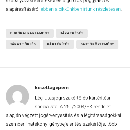
szabályozási keretekről és a gurulós poggyászok
alapárasításáról
ebben a cikkünkben írtunk részletesen
.
EURÓPAI PARLAMENT
JÁRATKÉSÉS
JÁRATTÖRLÉS
KÁRTÉRÍTÉS
SAJTÓKÖZLEMÉNY
kesettagepem
Légi utasjogi szakértő és kártérítési
specialista. A 261/2004/EK rendelet
alapján végzett jogérvényesítés és a légitársaságokkal
szembeni hatékony igénybejelentés szakértője, több