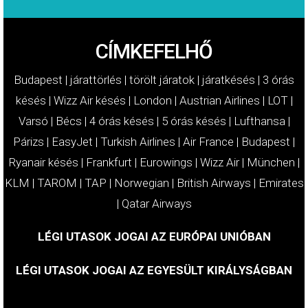
CÍMKEFELHŐ
Budapest
|
járattörlés
|
törölt járatok
|
járatkésés
|
3 órás
késés
|
Wizz Air késés
|
London
|
Austrian Airlines
|
LOT
|
Varsó
|
Bécs
|
4 órás késés
|
5 órás késés
|
Lufthansa
|
Párizs
|
EasyJet
|
Turkish Airlines
|
Air France
|
Budapest
|
Ryanair késés
|
Frankfurt
|
Eurowings
|
Wizz Air
|
München
|
KLM
|
TAROM
|
TAP
|
Norwegian
|
British Airways
|
Emirates
|
Qatar Airways
LÉGI UTASOK JOGAI AZ EURÓPAI UNIÓBAN
LÉGI UTASOK JOGAI AZ EGYESÜLT KIRÁLYSÁGBAN