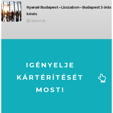
Ryanair Budapest – Lisszabon – Budapest 3 órás
késés
2026-07-28
IGÉNYELJE
KÁRTÉRÍTÉSÉT
MOST!
MOST!
KÁRTÉRÍTÉSÉT
IGÉNYELJE