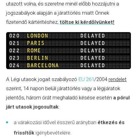
utazott volna, és szeretne minél előbb hozzájutni a
jogszabályok alapján a járattörlés miatt Önnek
fizetendő kártérítéshez,
töltse ki kérdőívünket
!
A Légi utasok jogait szabályozó
EU 261
/2004
rendelet
szerint, 14 napon belüli járattörlés vagy a légijáratok
jelentős, három órát meghaladó késése esetén
a pórul
járt utasok jogosultak
:
a várakozási idővel ésszerű arányban
étkezés és
frissítők
igénybevételére.