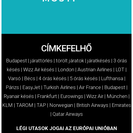
MOST!
KÁRTÉRÍTÉSÉT
IGÉNYELJE
CÍMKEFELHŐ
Budapest
|
járattörlés
|
törölt járatok
|
járatkésés
|
3 órás
késés
|
Wizz Air késés
|
London
|
Austrian Airlines
|
LOT
|
Varsó
|
Bécs
|
4 órás késés
|
5 órás késés
|
Lufthansa
|
Párizs
|
EasyJet
|
Turkish Airlines
|
Air France
|
Budapest
|
Ryanair késés
|
Frankfurt
|
Eurowings
|
Wizz Air
|
München
|
KLM
|
TAROM
|
TAP
|
Norwegian
|
British Airways
|
Emirates
|
Qatar Airways
LÉGI UTASOK JOGAI AZ EURÓPAI UNIÓBAN