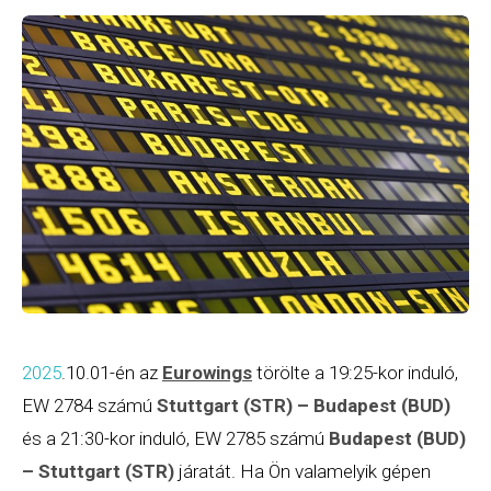
2025
.10.01-én az
Eurowings
törölte a 19:25-kor induló,
EW 2784 számú
Stuttgart (STR)
– Budapest (BUD)
és a 21:30-kor induló, EW 2785 számú
Budapest (BUD)
– Stuttgart (STR)
járatát. Ha Ön valamelyik gépen