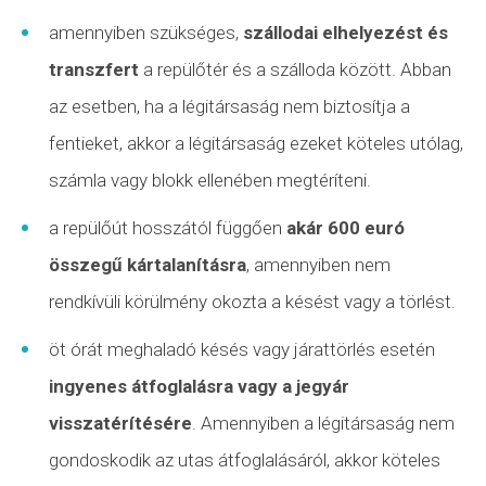
amennyiben szükséges,
szállodai elhelyezést és
transzfert
a repülőtér és a szálloda között. Abban
az esetben, ha a légitársaság nem biztosítja a
fentieket, akkor a légitársaság ezeket köteles utólag,
számla vagy blokk ellenében megtéríteni.
a repülőút hosszától függően
akár 600 euró
összegű kártalanításra
, amennyiben nem
rendkívüli körülmény okozta a késést vagy a törlést.
öt órát meghaladó késés vagy járattörlés esetén
ingyenes átfoglalásra vagy a jegyár
visszatérítésére
. Amennyiben a légitársaság nem
gondoskodik az utas átfoglalásáról, akkor köteles