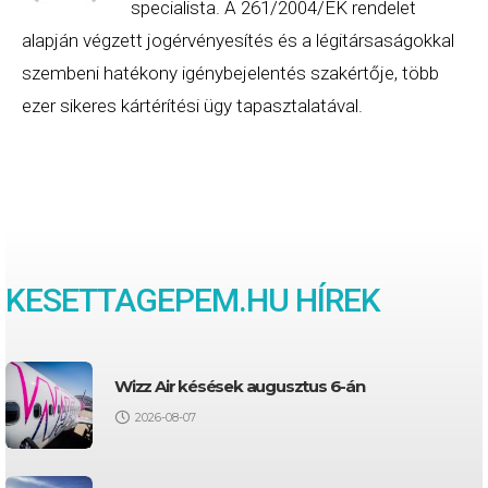
specialista. A 261/2004/EK rendelet
alapján végzett jogérvényesítés és a légitársaságokkal
szembeni hatékony igénybejelentés szakértője, több
ezer sikeres kártérítési ügy tapasztalatával.
KESETTAGEPEM.HU HÍREK
Wizz Air késések augusztus 6-án
2026-08-07