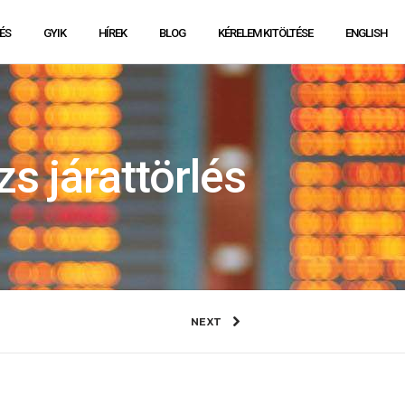
ÉS
GYIK
HÍREK
BLOG
KÉRELEM KITÖLTÉSE
ENGLISH
s járattörlés
NEXT