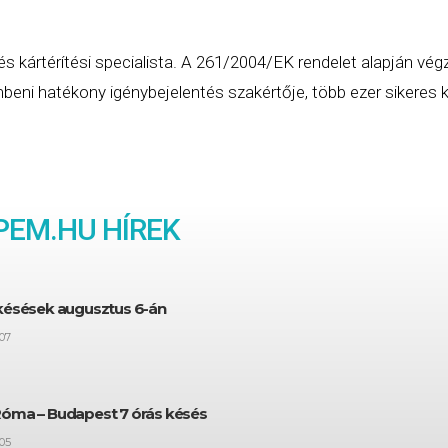
és kártérítési specialista. A 261/2004/EK rendelet alapján vég
eni hatékony igénybejelentés szakértője, több ezer sikeres ká
EM.HU HÍREK
 késések augusztus 6-án
07
Róma – Budapest 7 órás késés
05