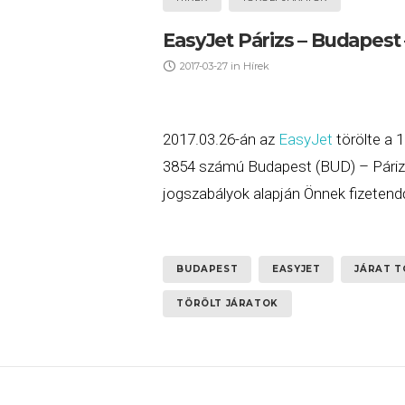
EasyJet Párizs – Budapest –
2017-03-27
in
Hírek
2017.03.26-án az
EasyJet
törölte a 
3854 számú Budapest (BUD) – Párizs 
jogszabályok alapján Önnek fizetendő
BUDAPEST
EASYJET
JÁRAT T
TÖRÖLT JÁRATOK