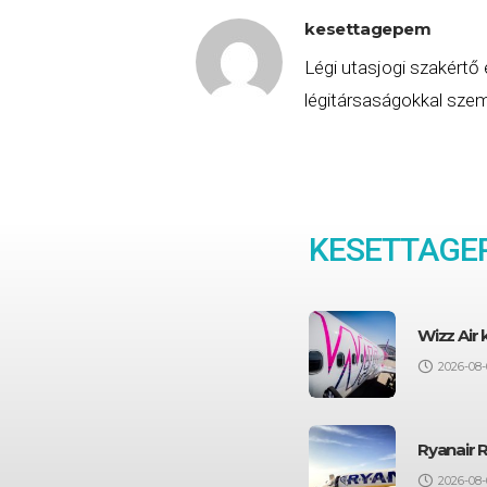
kesettagepem
Légi utasjogi szakértő 
légitársaságokkal szemb
KESETTAGEP
Wizz Air
2026-08-
Ryanair 
2026-08-