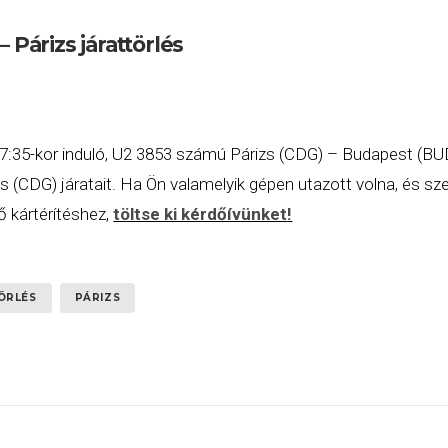
 Párizs járattörlés
17:35-kor induló, U2 3853 számú Párizs (CDG) – Budapest (BUD)
(CDG) járatait. Ha Ön valamelyik gépen utazott volna, és sze
 kártérítéshez,
töltse ki kérdőívünket
!
ÖRLÉS
PÁRIZS