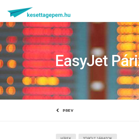
EasyJet Pári
PREV
HÍREK
TÖRÖLT JÁRATOK