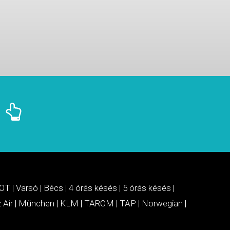
OT
|
Varsó
|
Bécs
|
4 órás késés
|
5 órás késés
|
 Air
|
München
|
KLM
|
TAROM
|
TAP
|
Norwegian
|