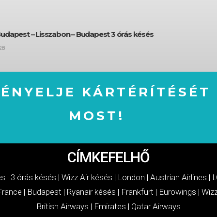
Budapest – Lisszabon – Budapest 3 órás késés
28
GÉNYELJE KÁRTÉRÍTÉSÉT
MOST!
IGÉNYELJE KÁRTÉRÍTÉSÉT MOST!
CÍMKEFELHŐ
és
|
3 órás késés
|
Wizz Air késés
|
London
|
Austrian Airlines
|
L
 France
|
Budapest
|
Ryanair késés
|
Frankfurt
|
Eurowings
|
Wizz
British Airways
|
Emirates
|
Qatar Airways