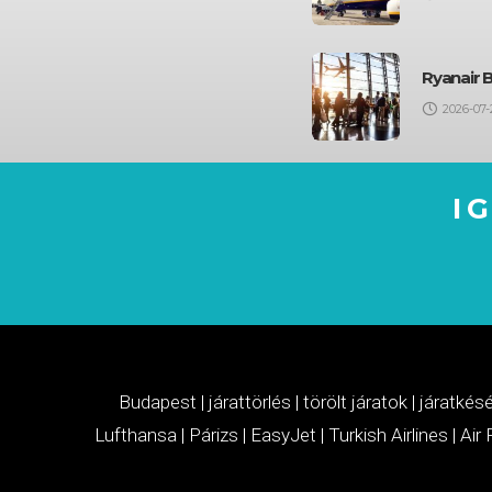
Ryanair 
2026-07-
I
Budapest
|
járattörlés
|
törölt járatok
|
járatkés
Lufthansa
|
Párizs
|
EasyJet
|
Turkish Airlines
|
Air