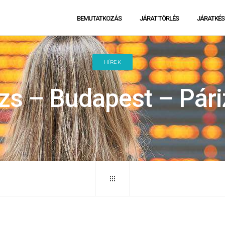
BEMUTATKOZÁS
JÁRAT TÖRLÉS
JÁRATKÉS
HÍREK
zs – Budapest – Páriz