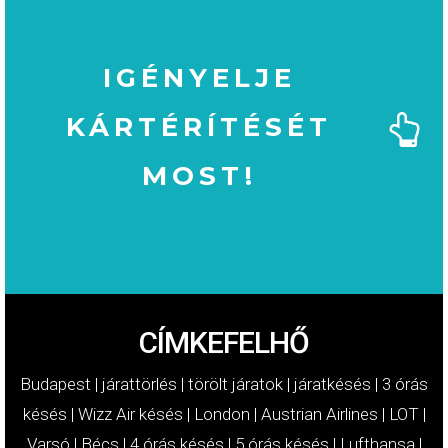
IGÉNYELJE
KÁRTÉRÍTÉSÉT
MOST!
MOST!
KÁRTÉRÍTÉSÉT
IGÉNYELJE
CÍMKEFELHŐ
Budapest
|
járattörlés
|
törölt járatok
|
járatkésés
|
3 órás
késés
|
Wizz Air késés
|
London
|
Austrian Airlines
|
LOT
|
Varsó
|
Bécs
|
4 órás késés
|
5 órás késés
|
Lufthansa
|