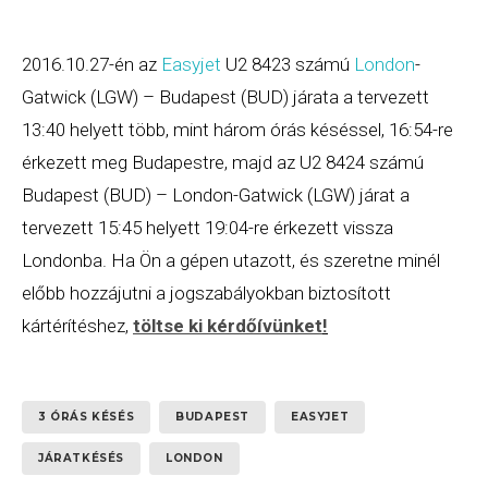
2016.10.27-én az
Easyjet
U2 8423 számú
London
-
Gatwick (LGW) – Budapest (BUD) járata a tervezett
13:40 helyett több, mint három órás késéssel, 16:54-re
érkezett meg Budapestre, majd az U2 8424 számú
Budapest (BUD) – London-Gatwick (LGW) járat a
tervezett 15:45 helyett 19:04-re érkezett vissza
Londonba. Ha Ön a gépen utazott, és szeretne minél
előbb hozzájutni a jogszabályokban biztosított
kártérítéshez,
töltse ki kérdőívünket
!
3 ÓRÁS KÉSÉS
BUDAPEST
EASYJET
JÁRATKÉSÉS
LONDON