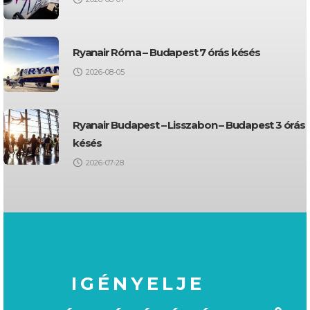
Ryanair Róma – Budapest 7 órás késés
2026-08-05
Ryanair Budapest – Lisszabon – Budapest 3 órás
késés
2026-07-28
IGÉNYELJE