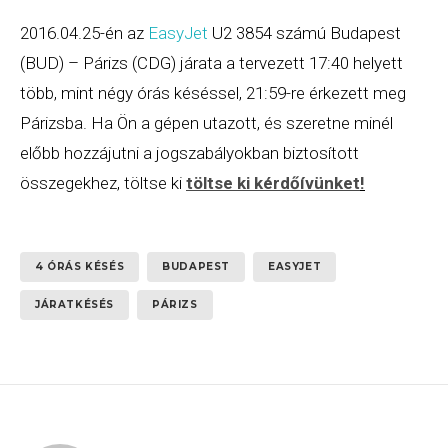
2016.04.25-én az
EasyJet
U2 3854 számú Budapest
(BUD) – Párizs (CDG) járata a tervezett 17:40 helyett
több, mint négy órás késéssel, 21:59-re érkezett meg
Párizsba. Ha Ön a gépen utazott, és szeretne minél
előbb hozzájutni a jogszabályokban biztosított
összegekhez, töltse ki
töltse ki kérdőívünket
!
4 ÓRÁS KÉSÉS
BUDAPEST
EASYJET
JÁRATKÉSÉS
PÁRIZS