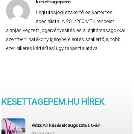
kesettagepem
Légi utasjogi szakértő és kártérítési
specialista. A 261/2004/EK rendelet
alapján végzett jogérvényesítés és a légitársaságokkal
szembeni hatékony igénybejelentés szakértője, több
ezer sikeres kártérítési ügy tapasztalatával.
KESETTAGEPEM
.HU HÍREK
Wizz Air késések augusztus 6-án
2026-08-07