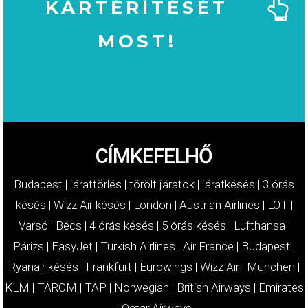
KÁRTÉRÍTÉSÉT
MOST!
MOST!
KÁRTÉRÍTÉSÉT
IGÉNYELJE
CÍMKEFELHŐ
Budapest
|
járattörlés
|
törölt járatok
|
járatkésés
|
3 órás
késés
|
Wizz Air késés
|
London
|
Austrian Airlines
|
LOT
|
Varsó
|
Bécs
|
4 órás késés
|
5 órás késés
|
Lufthansa
|
Párizs
|
EasyJet
|
Turkish Airlines
|
Air France
|
Budapest
|
Ryanair késés
|
Frankfurt
|
Eurowings
|
Wizz Air
|
München
|
KLM
|
TAROM
|
TAP
|
Norwegian
|
British Airways
|
Emirates