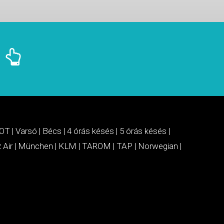
OT
|
Varsó
|
Bécs
|
4 órás késés
|
5 órás késés
|
 Air
|
München
|
KLM
|
TAROM
|
TAP
|
Norwegian
|