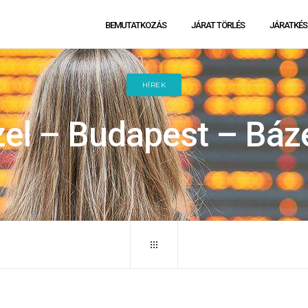
BEMUTATKOZÁS
JÁRAT TÖRLÉS
JÁRATKÉS
HÍREK
el – Budapest – Bázel