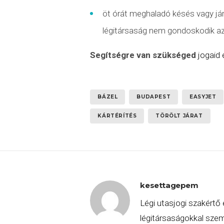
öt órát meghaladó késés vagy
já
légitársaság nem gondoskodik az u
Segítségre van szükséged
jogaid
BÁZEL
BUDAPEST
EASYJET
KÁRTÉRÍTÉS
TÖRÖLT JÁRAT
kesettagepem
Légi utasjogi szakértő 
légitársaságokkal szemb