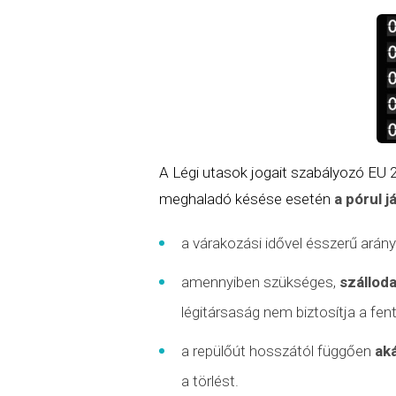
A Légi utasok jogait szabályozó EU
meghaladó késése esetén
a pórul j
a várakozási idővel ésszerű ará
amennyiben szükséges,
szálloda
légitársaság nem biztosítja a fen
a repülőút hosszától függően
ak
a törlést.