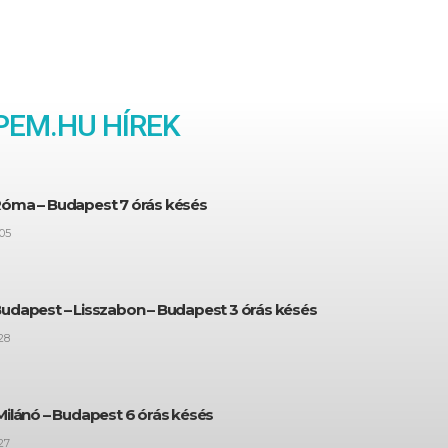
PEM
.HU HÍREK
Róma – Budapest 7 órás késés
05
Budapest – Lisszabon – Budapest 3 órás késés
28
Milánó – Budapest 6 órás késés
27