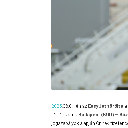
2025
.08.01-én az
EasyJet
törölte
a 
1214 számú
Budapest (BUD) – Báze
jogszabályok alapján Önnek fizeten