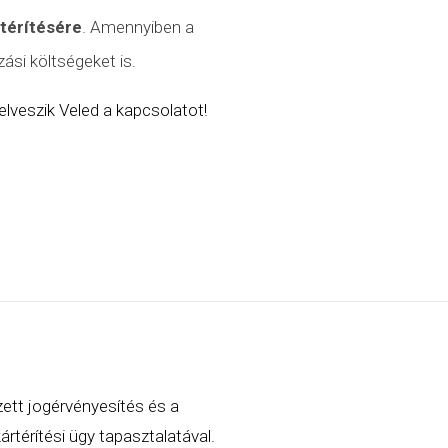
atérítésére
. Amennyiben a
ási költségeket is.
lveszik Veled a kapcsolatot!
zett jogérvényesítés és a
rtérítési ügy tapasztalatával.