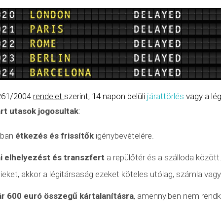
 261/2004
rendelet
szerint, 14 napon belüli
járattörlés
vagy a lég
árt utasok jogosultak
:
nyban
étkezés és frissítők
igénybevételére.
i elhelyezést és transzfert
a repülőtér és a szálloda között
tieket, akkor a légitársaság ezeket köteles utólag, számla vagy
ár 600 euró összegű kártalanításra
, amennyiben nem rendkí