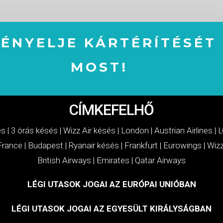
GÉNYELJE KÁRTÉRÍTÉSÉT
MOST!
IGÉNYELJE KÁRTÉRÍTÉSÉT MOST!
CÍMKEFELHŐ
és
|
3 órás késés
|
Wizz Air késés
|
London
|
Austrian Airlines
|
L
 France
|
Budapest
|
Ryanair késés
|
Frankfurt
|
Eurowings
|
Wizz
British Airways
|
Emirates
|
Qatar Airways
LÉGI UTASOK JOGAI AZ EURÓPAI UNIÓBAN
LÉGI UTASOK JOGAI AZ EGYESÜLT KIRÁLYSÁGBAN