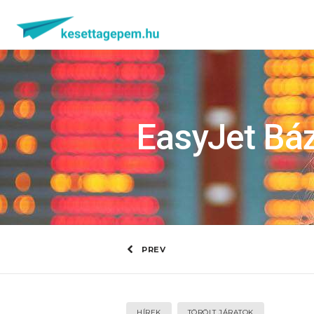
EasyJet Báz
PREV
HÍREK
TÖRÖLT JÁRATOK