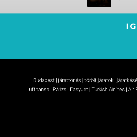
I
Budapest
|
járattörlés
|
törölt járatok
|
járatkés
Lufthansa
|
Párizs
|
EasyJet
|
Turkish Airlines
|
Air