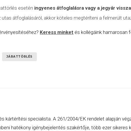
rattörlés
esetén
ingyenes átfoglalásra vagy a jegyár vissz
tas átfoglalásáról, akkor köteles megtéríteni a felmerült utaz
 érvényesítéséhez?
Keress minket
és kollégáink hamarosan fe
JÁRATTÖRLÉS
és kártérítési specialista. A 261/2004/EK rendelet alapján vég
eni hatékony igénybejelentés szakértője, több ezer sikeres ká