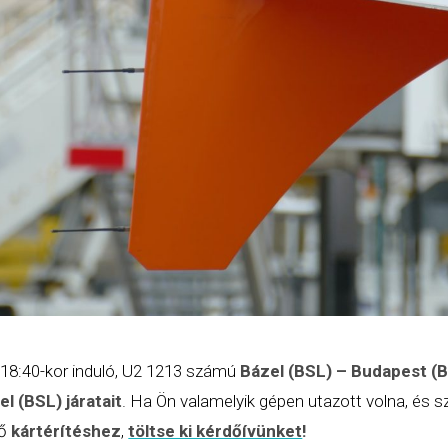
18:40-kor induló, U2 1213 számú
Bázel (BSL) – Budapest (
l (BSL) járatait
. Ha Ön valamelyik gépen utazott volna, és s
dő
kártérítéshez
,
töltse ki kérdőívünket
!