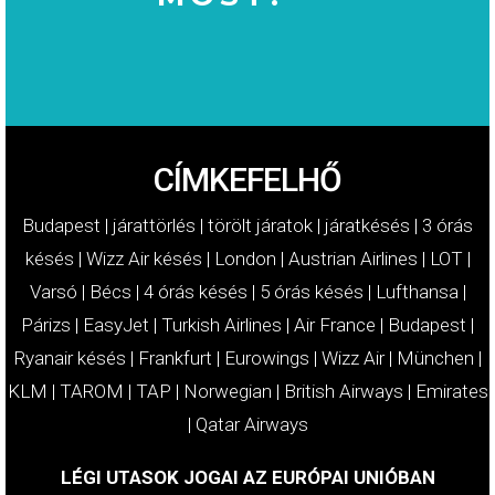
MOST!
KÁRTÉRÍTÉSÉT
IGÉNYELJE
CÍMKEFELHŐ
Budapest
|
járattörlés
|
törölt járatok
|
járatkésés
|
3 órás
késés
|
Wizz Air késés
|
London
|
Austrian Airlines
|
LOT
|
Varsó
|
Bécs
|
4 órás késés
|
5 órás késés
|
Lufthansa
|
Párizs
|
EasyJet
|
Turkish Airlines
|
Air France
|
Budapest
|
Ryanair késés
|
Frankfurt
|
Eurowings
|
Wizz Air
|
München
|
KLM
|
TAROM
|
TAP
|
Norwegian
|
British Airways
|
Emirates
|
Qatar Airways
LÉGI UTASOK JOGAI AZ EURÓPAI UNIÓBAN