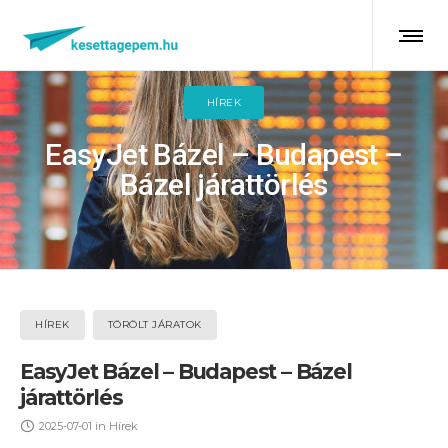
HÍREK
EasyJet Bázel – Budapest –
Bázel járattörlés
HÍREK
TÖRÖLT JÁRATOK
EasyJet Bázel – Budapest – Bázel
járattörlés
2025-07-01
in
Hírek