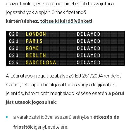
utazott volna, és szeretne minél előbb hozzájutni a
jogszabályok alapján Önnek fizetendő
kártérítéshez
,
töltse ki kérdőívünket
!
A Légi utasok jogait szabályozó EU 261/2004
rendelet
szerint, 14 napon belüli járattörlés vagy a légijáratok
jelentős, három órát meghaladó késése esetén
a pórul
járt utasok jogosultak
:
a várakozási idővel ésszerű arányban
étkezés és
frissítők
igénybevételére.