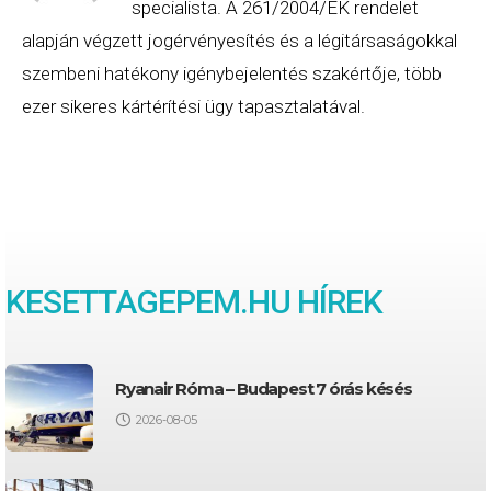
specialista. A 261/2004/EK rendelet
alapján végzett jogérvényesítés és a légitársaságokkal
szembeni hatékony igénybejelentés szakértője, több
ezer sikeres kártérítési ügy tapasztalatával.
KESETTAGEPEM.HU HÍREK
Ryanair Róma – Budapest 7 órás késés
2026-08-05