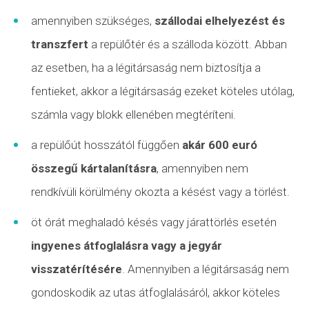
amennyiben szükséges,
szállodai elhelyezést és
transzfert
a repülőtér és a szálloda között. Abban
az esetben, ha a légitársaság nem biztosítja a
fentieket, akkor a légitársaság ezeket köteles utólag,
számla vagy blokk ellenében megtéríteni.
a repülőút hosszától függően
akár 600 euró
összegű kártalanításra
, amennyiben nem
rendkívüli körülmény
okozta a késést vagy a törlést.
öt órát meghaladó késés vagy járattörlés esetén
ingyenes átfoglalásra vagy a jegyár
visszatérítésére
. Amennyiben a légitársaság nem
gondoskodik az utas átfoglalásáról, akkor köteles