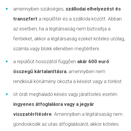
amennyiben szükséges,
szállodai elhelyezést és
transzfert
a repülőtér és a szálloda között. Abban
az esetben, ha a légitársaság nem biztosítja a
fentieket, akkor a légitársaság ezeket köteles utólag,
számla vagy blokk ellenében megtéríteni.
a repülőút hosszától függően
akár 600 euró
összegű kártalanításra
, amennyiben nem
rendkívüli körülmény okozta a késést vagy a törlést.
öt órát meghaladó késés vagy
járattörlés
esetén
ingyenes átfoglalásra vagy a jegyár
visszatérítésére
. Amennyiben a légitársaság nem
gondoskodik az utas átfoglalásáról, akkor köteles