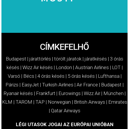
MOST!
KÁRTÉRÍTÉSÉT
IGÉNYELJE
CÍMKEFELHŐ
Budapest
|
járattörlés
|
törölt járatok
|
járatkésés
|
3 órás
késés
|
Wizz Air késés
|
London
|
Austrian Airlines
|
LOT
|
Varsó
|
Bécs
|
4 órás késés
|
5 órás késés
|
Lufthansa
|
Párizs
|
EasyJet
|
Turkish Airlines
|
Air France
|
Budapest
|
Ryanair késés
|
Frankfurt
|
Eurowings
|
Wizz Air
|
München
|
KLM
|
TAROM
|
TAP
|
Norwegian
|
British Airways
|
Emirates
|
Qatar Airways
LÉGI UTASOK JOGAI AZ EURÓPAI UNIÓBAN