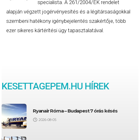
specialista. A 261/2004/EK rendelet
alapján végzett jogérvényesítés és a légitársaságokkal
szembeni hatékony igénybejelentés szakértője, több
ezer sikeres kártérítési ügy tapasztalatával.
KESETTAGEPEM.HU HÍREK
Ryanair Róma – Budapest 7 órás késés
2026-08-05