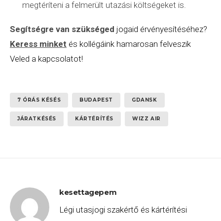
megtéríteni a felmerült utazási költségeket is.
Segítségre van szükséged
jogaid érvényesítéséhez?
Keress minket
és kollégáink hamarosan felveszik
Veled a kapcsolatot!
7 ÓRÁS KÉSÉS
BUDAPEST
GDANSK
JÁRATKÉSÉS
KÁRTÉRÍTÉS
WIZZ AIR
kesettagepem
Légi utasjogi szakértő és kártérítési