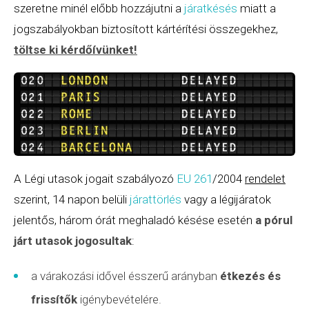
szeretne minél előbb hozzájutni a
járatkésés
miatt a
jogszabályokban biztosított kártérítési összegekhez,
töltse ki kérdőívünket
!
A Légi utasok jogait szabályozó
EU 261
/2004
rendelet
szerint, 14 napon belüli
járattörlés
vagy a légijáratok
jelentős, három órát meghaladó késése esetén
a pórul
járt utasok jogosultak
:
a várakozási idővel ésszerű arányban
étkezés és
frissítők
igénybevételére.