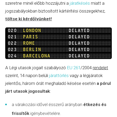
szeretne minél előbb hozzájutni a
járatkésés
miatt a
jogszabályokban biztosított kártérítési összegekhez,
töltse ki kérdőívünket
!
A Légi utasok jogait szabályozó
EU 261
/2004
rendelet
szerint, 14 napon belüli
járattörlés
vagy a légijáratok
jelentős, három órát meghaladó késése esetén
a pórul
járt utasok jogosultak
:
a várakozási idővel ésszerű arányban
étkezés és
frissítők
igénybevételére.