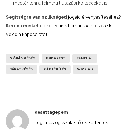
megtéríteni a felmerült utazási költségeket is.
Segítségre van szükséged
jogaid érvényesítéséhez?
Keress minket
és kollégáink hamarosan felveszik
Veled a kapcsolatot!
5 ÓRÁS KÉSÉS
BUDAPEST
FUNCHAL
JÁRATKÉSÉS
KÁRTÉRÍTÉS
WIZZ AIR
kesettagepem
Légi utasjogi szakértő és kártérítési