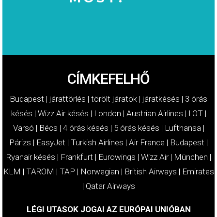
MOST!
KÁRTÉRÍTÉSÉT
IGÉNYELJE
CÍMKEFELHŐ
Budapest
|
járattörlés
|
törölt járatok
|
járatkésés
|
3 órás
késés
|
Wizz Air késés
|
London
|
Austrian Airlines
|
LOT
|
Varsó
|
Bécs
|
4 órás késés
|
5 órás késés
|
Lufthansa
|
Párizs
|
EasyJet
|
Turkish Airlines
|
Air France
|
Budapest
|
Ryanair késés
|
Frankfurt
|
Eurowings
|
Wizz Air
|
München
|
KLM
|
TAROM
|
TAP
|
Norwegian
|
British Airways
|
Emirates
|
Qatar Airways
LÉGI UTASOK JOGAI AZ EURÓPAI UNIÓBAN