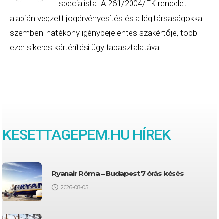
specialista. A 261/2004/EK rendelet
alapján végzett jogérvényesítés és a légitársaságokkal
szembeni hatékony igénybejelentés szakértője, több
ezer sikeres kártérítési ügy tapasztalatával.
KESETTAGEPEM.HU HÍREK
Ryanair Róma – Budapest 7 órás késés
2026-08-05