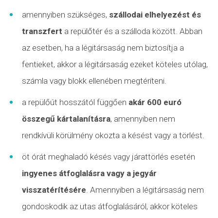
amennyiben szükséges,
szállodai elhelyezést és
transzfert
a repülőtér és a szálloda között. Abban
az esetben, ha a légitársaság nem biztosítja a
fentieket, akkor a légitársaság ezeket köteles utólag,
számla vagy blokk ellenében megtéríteni.
a repülőút hosszától függően
akár 600 euró
összegű kártalanításra
, amennyiben nem
rendkívüli körülmény
okozta a késést vagy a törlést.
öt órát meghaladó késés vagy
járattörlés
esetén
ingyenes átfoglalásra vagy a jegyár
visszatérítésére
. Amennyiben a légitársaság nem
gondoskodik az utas átfoglalásáról, akkor köteles