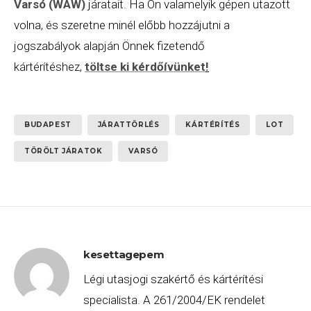
Varsó (WAW)
járatait. Ha Ön valamelyik gépen utazott
volna, és szeretne minél előbb hozzájutni a
jogszabályok alapján Önnek fizetendő
kártérítéshez,
töltse ki kérdőívünket
!
BUDAPEST
JÁRATTÖRLÉS
KÁRTÉRÍTÉS
LOT
TÖRÖLT JÁRATOK
VARSÓ
kesettagepem
Légi utasjogi szakértő és kártérítési
specialista. A 261/2004/EK rendelet