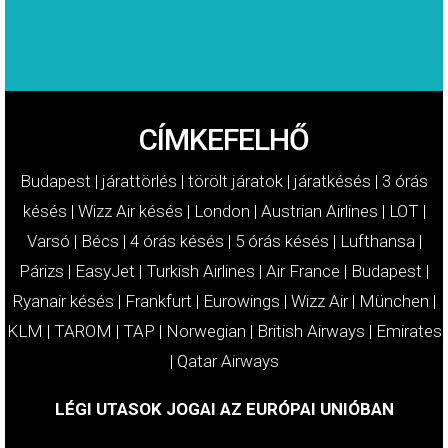
CÍMKEFELHŐ
Budapest
|
járattörlés
|
törölt járatok
|
járatkésés
|
3 órás
késés
|
Wizz Air késés
|
London
|
Austrian Airlines
|
LOT
|
Varsó
|
Bécs
|
4 órás késés
|
5 órás késés
|
Lufthansa
|
Párizs
|
EasyJet
|
Turkish Airlines
|
Air France
|
Budapest
|
Ryanair késés
|
Frankfurt
|
Eurowings
|
Wizz Air
|
München
|
KLM
|
TAROM
|
TAP
|
Norwegian
|
British Airways
|
Emirates
|
Qatar Airways
LÉGI UTASOK JOGAI AZ EURÓPAI UNIÓBAN