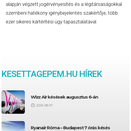
alapján végzett jogérvényesítés és a légitársaságokkal
szembeni hatékony igénybejelentés szakértője, több
ezer sikeres kártérítési ügy tapasztalatával.
KESETTAGEPEM
.HU HÍREK
Wizz Air késések augusztus 6-án
2026-08-07
Ryanair Róma – Budapest 7 órás késés