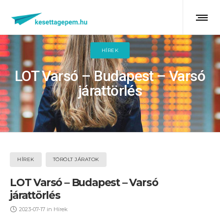
HÍREK
LOT Varsó – Budapest – Varsó
járattörlés
HÍREK
TÖRÖLT JÁRATOK
LOT Varsó – Budapest – Varsó
járattörlés
2023-07-17
in
Hírek