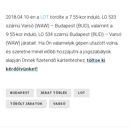
2018.04.10-én a
LOT
törölte a 7:55-kor induló, LO 533
számú Varsó (WAW) – Budapest (BUD), valamint a
9:55-kor induló, LO 534 számú Budapest (BUD) – Varsó
(WAW) járatait. Ha Ön valamelyik gépen utazott volna,
és szeretne minél előbb hozzájutni a jogszabályok
alapján Önnek fizetendő kártérítéshez,
töltse ki
kérdőívünket
!
BUDAPEST
JÁRAT TÖRLÉS
LOT
TÖRÖLT JÁRATOK
VARSÓ