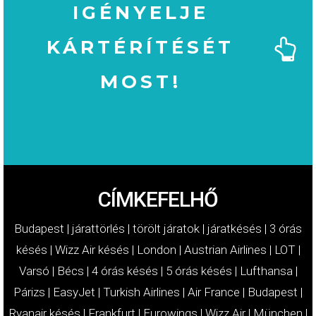
IGÉNYELJE
KÁRTÉRÍTÉSÉT
MOST!
MOST!
KÁRTÉRÍTÉSÉT
IGÉNYELJE
CÍMKEFELHŐ
Budapest
|
járattörlés
|
törölt járatok
|
járatkésés
|
3 órás
késés
|
Wizz Air késés
|
London
|
Austrian Airlines
|
LOT
|
Varsó
|
Bécs
|
4 órás késés
|
5 órás késés
|
Lufthansa
|
Párizs
|
EasyJet
|
Turkish Airlines
|
Air France
|
Budapest
|
Ryanair késés
|
Frankfurt
|
Eurowings
|
Wizz Air
|
München
|