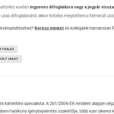
rattörlés
esetén
ingyenes átfoglalásra vagy a jegyár vissz
tas átfoglalásáról, akkor köteles megtéríteni a felmerült utaz
 érvényesítéséhez?
Keress minket
és kollégáink hamarosan fe
TTÖRLÉS
RÖLT JÁRAT
és kártérítési specialista. A 261/2004/EK rendelet alapján vég
eni hatékony igénybejelentés szakértője, több ezer sikeres ká