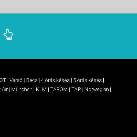
OT
|
Varsó
|
Bécs
|
4 órás késés
|
5 órás késés
|
 Air
|
München
|
KLM
|
TAROM
|
TAP
|
Norwegian
|