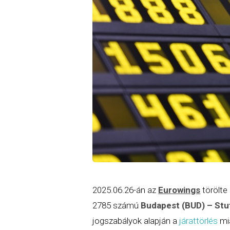
2025.06.26-án az
Eurowings
törölte
2785 számú
Budapest (BUD) – Stu
jogszabályok alapján a
járattörlés
mia