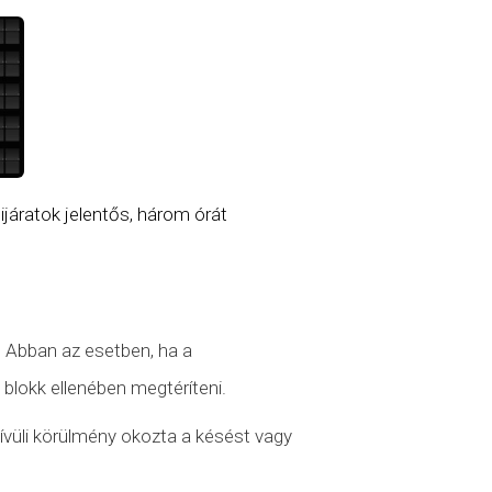
ijáratok jelentős, három órát
. Abban az esetben, ha a
 blokk ellenében megtéríteni.
ívüli körülmény
okozta a késést vagy