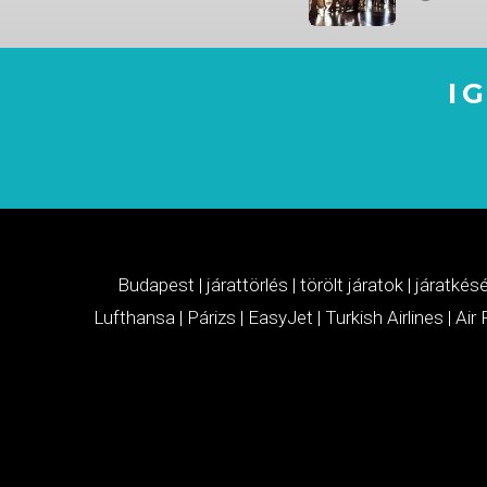
I
Budapest
|
járattörlés
|
törölt járatok
|
járatkés
Lufthansa
|
Párizs
|
EasyJet
|
Turkish Airlines
|
Air