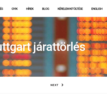
ÉS
GYIK
HÍREK
BLOG
KÉRELEM KITÖLTÉSE
ENGLISH
tgart járattörlés
NEXT