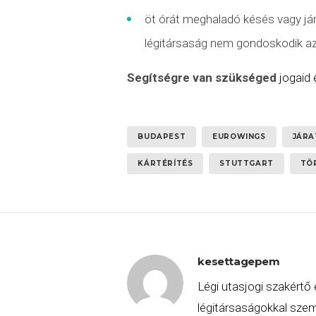
öt órát meghaladó késés vagy
já
légitársaság nem gondoskodik az u
Segítségre van szükséged
jogaid
BUDAPEST
EUROWINGS
JÁRA
KÁRTÉRÍTÉS
STUTTGART
TÖ
kesettagepem
Légi utasjogi szakértő 
légitársaságokkal szemb