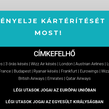
GÉNYELJE KÁRTÉRÍTÉSÉT
MOST!
IGÉNYELJE KÁRTÉRÍTÉSÉT MOST!
CÍMKEFELHŐ
és
|
3 órás késés
|
Wizz Air késés
|
London
|
Austrian Airlines
|
L
 France
|
Budapest
|
Ryanair késés
|
Frankfurt
|
Eurowings
|
Wizz
British Airways
|
Emirates
|
Qatar Airways
LÉGI UTASOK JOGAI AZ EURÓPAI UNIÓBAN
LÉGI UTASOK JOGAI AZ EGYESÜLT KIRÁLYSÁGBAN