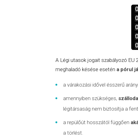
A Légi utasok jogait szabályozó EU
meghaladó késése esetén
a pórul j
a várakozási idővel ésszerű ará
amennyiben szükséges,
szálloda
légitársaság nem biztosítja a fen
a repülőút hosszától függően
ak
a törlést.