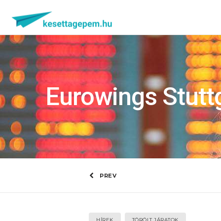
Eurowings Stuttg
PREV
HÍREK
TÖRÖLT JÁRATOK