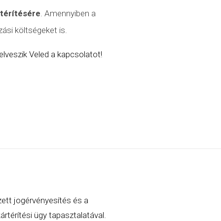
atérítésére
. Amennyiben a
ási költségeket is.
lveszik Veled a kapcsolatot!
zett jogérvényesítés és a
rtérítési ügy tapasztalatával.