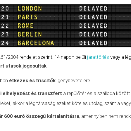
 261/2004
rendelet
szerint, 14 napon belüli
járattörlés
vagy a lég
árt utasok jogosultak
:
nyban
étkezés és frissítők
igénybevételére.
i elhelyezést és transzfert
a repülőtér és a szálloda között
tieket, akkor a légitársaság ezeket köteles utólag, számla vagy
ár 600 euró összegű kártalanításra
, amennyiben nem
rendk