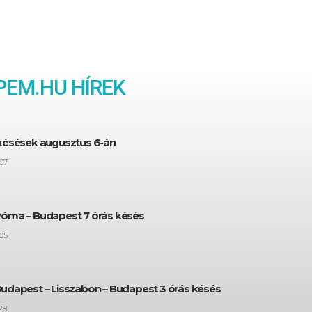
EM.HU HÍREK
 késések augusztus 6-án
07
Róma – Budapest 7 órás késés
05
Budapest – Lisszabon – Budapest 3 órás késés
28