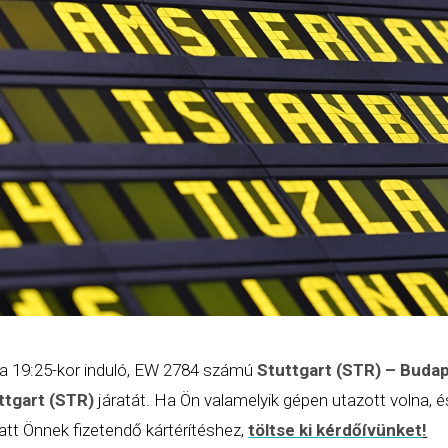
 a 19:25-kor induló, EW 2784 számú
Stuttgart (STR)
– Budap
ttgart (STR)
járatát. Ha Ön valamelyik gépen utazott volna, é
tt Önnek fizetendő kártérítéshez,
töltse ki kérdőívünket
!