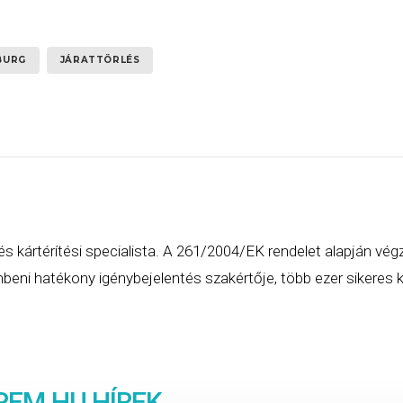
BURG
JÁRATTÖRLÉS
és kártérítési specialista. A 261/2004/EK rendelet alapján vég
eni hatékony igénybejelentés szakértője, több ezer sikeres ká
PEM
.HU HÍREK