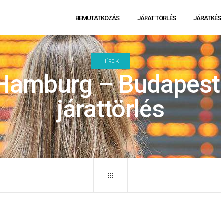
BEMUTATKOZÁS
JÁRAT TÖRLÉS
JÁRATKÉS
HÍREK
Hamburg – Budapes
járattörlés