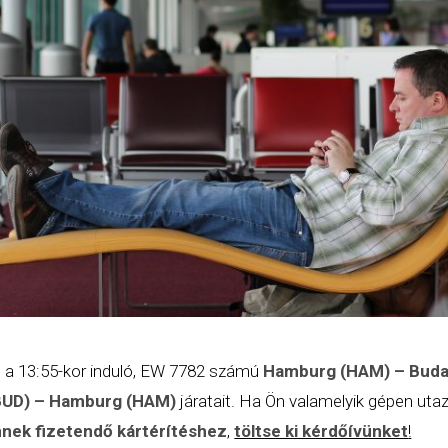
e
a 13:55-kor induló, EW 7782 számú
Hamburg (HAM) – Buda
BUD) – Hamburg (HAM)
járatait. Ha Ön valamelyik gépen utaz
nek fizetendő kártérítéshez
,
töltse ki kérdőívünket
!