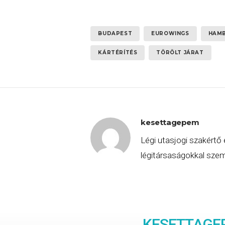
BUDAPEST
EUROWINGS
HAM
KÁRTÉRÍTÉS
TÖRÖLT JÁRAT
kesettagepem
Légi utasjogi szakértő 
légitársaságokkal szemb
KESETTAGE