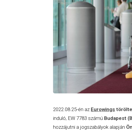
2022.08.25-én az
Eurowings
törölt
induló, EW 7783 számú
Budapest (
hozzájutni a jogszabályok alapján
Ön