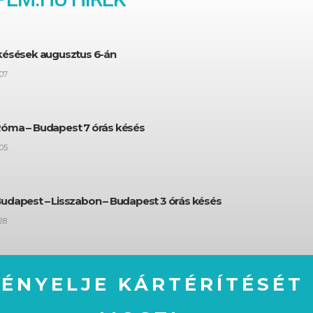
 késések augusztus 6-án
07
Róma – Budapest 7 órás késés
05
Budapest – Lisszabon – Budapest 3 órás késés
28
GÉNYELJE KÁRTÉRÍTÉSÉT