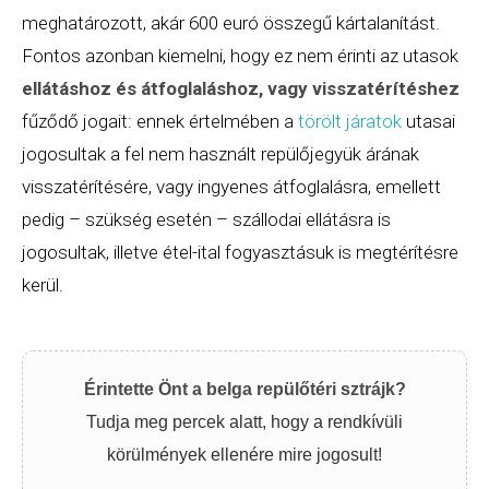
meghatározott, akár 600 euró összegű kártalanítást.
Fontos azonban kiemelni, hogy ez nem érinti az utasok
ellátáshoz és átfoglaláshoz, vagy visszatérítéshez
fűződő jogait: ennek értelmében a
törölt járatok
utasai
jogosultak a fel nem használt repülőjegyük árának
visszatérítésére, vagy ingyenes átfoglalásra, emellett
pedig – szükség esetén – szállodai ellátásra is
jogosultak, illetve étel-ital fogyasztásuk is megtérítésre
kerül.
Érintette Önt a belga repülőtéri sztrájk?
Tudja meg percek alatt, hogy a rendkívüli
körülmények ellenére mire jogosult!