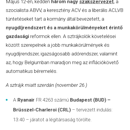
Május 12-én, kedden
három nagy
szakszervezet
, a
szocialista ABVV, a keresztény ACV és a liberális ACLVB
tüntetéseket tart a kormány által bevezetett, a
nyugdíjrendszert és a munkakörülményeket érintő
gazdasági
reformok ellen. A sztrájkolók követelései
között szerepelnek a jobb munkakörülmények és
nyugdíjrendszer, igazságosabb adórendszer, valamint
az, hogy Belgiumban maradjon meg az inflációkövető
automatikus béremelés.
A sztrájk miatt szerdán (november 26.)
A
Ryanair
FR 4263 számú
Budapest (BUD)
–
Brüsszel-Charleroi (CRL)
– tervezett indulás:
13:40 – járatot a légitársaság törölte.