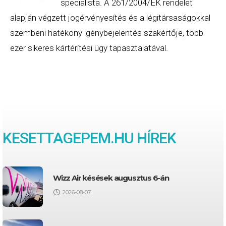
specialista. A 261/2004/EK rendelet
alapján végzett jogérvényesítés és a légitársaságokkal
szembeni hatékony igénybejelentés szakértője, több
ezer sikeres kártérítési ügy tapasztalatával.
KESETTAGEPEM.HU HÍREK
Wizz Air késések augusztus 6-án
2026-08-07