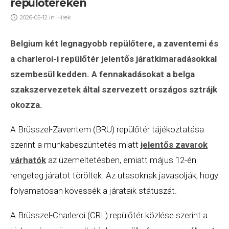
repülőtereken
2026-05-12
in
Hírek
Belgium
két legnagyobb repülőtere, a zaventemi és
a charleroi-i repülőtér jelentős járatkimaradásokkal
szembesül kedden. A fennakadásokat a belga
szakszervezetek által szervezett országos sztrájk
okozza.
A Brüsszel-Zaventem (BRU) repülőtér tájékoztatása
szerint a munkabeszüntetés miatt
jelentős zavarok
várhatók
az üzemeltetésben, emiatt május 12-én
rengeteg járatot töröltek. Az utasoknak javasolják, hogy
folyamatosan kövessék a járataik státuszát.
A Brüsszel-Charleroi (CRL) repülőtér közlése szerint a