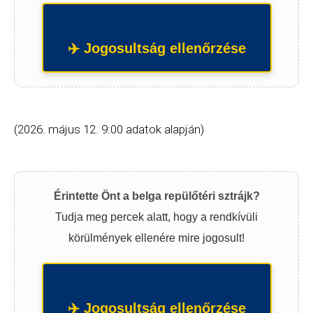
✈️ Jogosultság ellenőrzése
(2026. május 12. 9:00 adatok alapján)
Érintette Önt a belga repülőtéri sztrájk?
Tudja meg percek alatt, hogy a rendkívüli
körülmények ellenére mire jogosult!
✈️ Jogosultság ellenőrzése