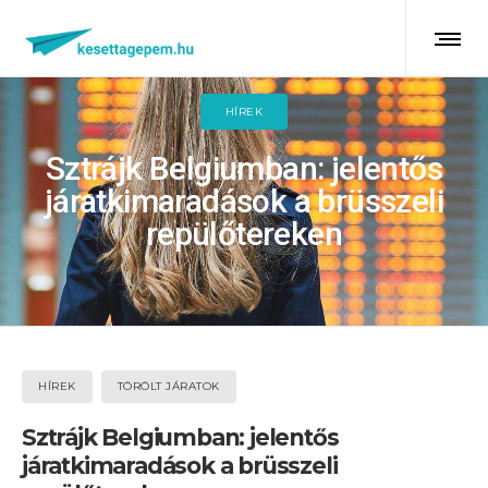
HÍREK
Sztrájk Belgiumban: jelentős
járatkimaradások a brüsszeli
repülőtereken
HÍREK
TÖRÖLT JÁRATOK
Sztrájk Belgiumban: jelentős
járatkimaradások a brüsszeli