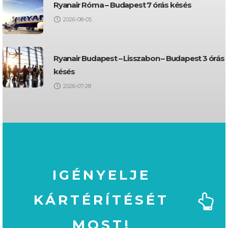
Ryanair Róma – Budapest 7 órás késés
2026-08-05
Ryanair Budapest – Lisszabon – Budapest 3 órás
késés
2026-07-28
IGÉNYELJE
KÁRTÉRÍTÉSÉT
MOST!