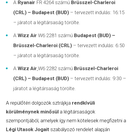
A
Ryanair
FR 4264 számú
Brüsszel-Charleroi
(CRL)
– Budapest (BUD)
– tervezett indulás: 16:15
– járatot a légitársaság törölte.
A
Wizz Air
W6 2281 számú
Budapest (BUD)
–
Brüsszel-Charleroi (CRL)
– tervezett indulás: 6:50
– járatot a légitársaság törölte.
A
Wizz Air
W6 2282 számú
Brüsszel-Charleroi
(CRL)
– Budapest (BUD)
– tervezett indulás: 9:30 –
járatot a légitársaság törölte.
A repülőtéri dolgozók sztrájkja
rendkívüli
körülménynek minősül
a légitársaságok
szempontjából, amelyek így nem kötelesek megfizetni a
Légi Utasok Jogait
szabályozó rendelet alapján