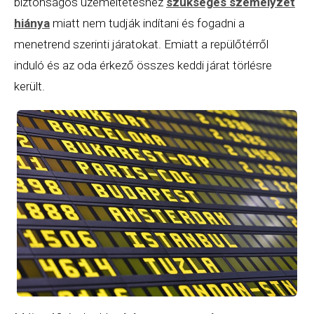
biztonságos üzemeltetéshez
szükséges személyzet
hiánya
miatt nem tudják indítani és fogadni a
menetrend szerinti járatokat. Emiatt a repülőtérről
induló és az oda érkező összes keddi járat törlésre
került.