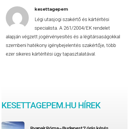
kesettagepem
Légi utasjogi szakértő és kártérítési
specialista. A 261/2004/EK rendelet
alapján végzett jogérvényesítés és a légitársaságokkal
szembeni hatékony igénybejelentés szakértője, több
ezer sikeres kártérítési ügy tapasztalatával.
KESETTAGEPEM.HU HÍREK
Ryanair Róma – Budapest 7 órás késés