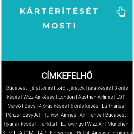
KÁRTÉRÍTÉSÉT
MOST!
MOST!
KÁRTÉRÍTÉSÉT
IGÉNYELJE
CÍMKEFELHŐ
Budapest
|
járattörlés
|
törölt járatok
|
járatkésés
|
3 órás
késés
|
Wizz Air késés
|
London
|
Austrian Airlines
|
LOT
|
Varsó
|
Bécs
|
4 órás késés
|
5 órás késés
|
Lufthansa
|
Párizs
|
EasyJet
|
Turkish Airlines
|
Air France
|
Budapest
|
Ryanair késés
|
Frankfurt
|
Eurowings
|
Wizz Air
|
München
|
KLM
|
TAROM
|
TAP
|
Norwegian
|
British Airways
|
Emirates