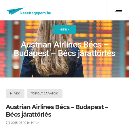
HÍREK
Austrian Airlines Bécs –
Budapest – Bécs járattörlés
HÍREK
TÖRÖLT JÁRATOK
Austrian Airlines Bécs – Budapest –
Bécs járattörlés
2018-05-10
in
Hírek