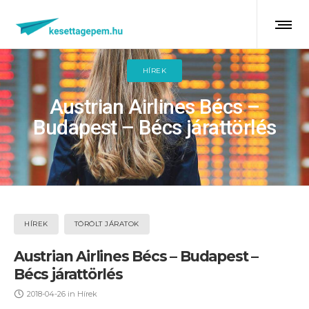
HÍREK
Austrian Airlines Bécs –
Budapest – Bécs járattörlés
HÍREK
TÖRÖLT JÁRATOK
Austrian Airlines Bécs – Budapest –
Bécs járattörlés
2018-04-26
in
Hírek