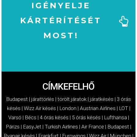
IGÉNYELJE
KÁRTÉRÍTÉSÉT
MOST!
MOST!
KÁRTÉRÍTÉSÉT
IGÉNYELJE
CÍMKEFELHŐ
Budapest
|
járattörlés
|
törölt járatok
|
járatkésés
|
3 órás
késés
|
Wizz Air késés
|
London
|
Austrian Airlines
|
LOT
|
Varsó
|
Bécs
|
4 órás késés
|
5 órás késés
|
Lufthansa
|
Párizs
|
EasyJet
|
Turkish Airlines
|
Air France
|
Budapest
|
Ryanair késés
|
Frankfurt
|
Eurowings
|
Wizz Air
|
München
|