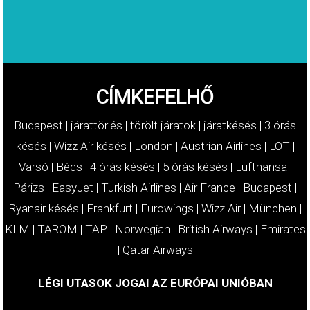
CÍMKEFELHŐ
Budapest
|
járattörlés
|
törölt járatok
|
járatkésés
|
3 órás
késés
|
Wizz Air késés
|
London
|
Austrian Airlines
|
LOT
|
Varsó
|
Bécs
|
4 órás késés
|
5 órás késés
|
Lufthansa
|
Párizs
|
EasyJet
|
Turkish Airlines
|
Air France
|
Budapest
|
Ryanair késés
|
Frankfurt
|
Eurowings
|
Wizz Air
|
München
|
KLM
|
TAROM
|
TAP
|
Norwegian
|
British Airways
|
Emirates
|
Qatar Airways
LÉGI UTASOK JOGAI AZ EURÓPAI UNIÓBAN