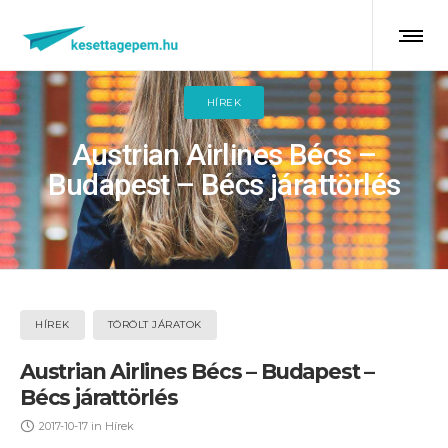
HÍREK
Austrian Airlines Bécs –
Budapest – Bécs járattörlés
HÍREK
TÖRÖLT JÁRATOK
Austrian Airlines Bécs – Budapest –
Bécs járattörlés
2017-10-17
in
Hírek