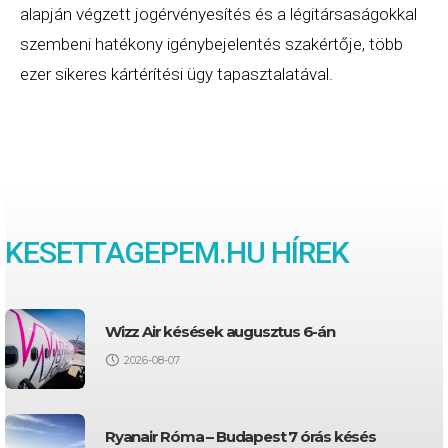
alapján végzett jogérvényesítés és a légitársaságokkal
szembeni hatékony igénybejelentés szakértője, több
ezer sikeres kártérítési ügy tapasztalatával.
KESETTAGEPEM.HU HÍREK
Wizz Air késések augusztus 6-án
2026-08-07
Ryanair Róma – Budapest 7 órás késés