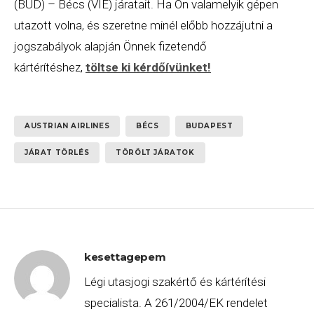
(BUD) – Bécs (VIE) járatait. Ha Ön valamelyik gépen
utazott volna, és szeretne minél előbb hozzájutni a
jogszabályok alapján Önnek fizetendő
kártérítéshez,
töltse ki kérdőívünket
!
AUSTRIAN AIRLINES
BÉCS
BUDAPEST
JÁRAT TÖRLÉS
TÖRÖLT JÁRATOK
kesettagepem
Légi utasjogi szakértő és kártérítési
specialista. A 261/2004/EK rendelet