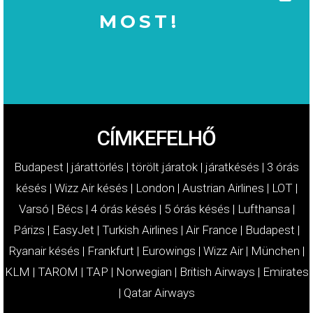
MOST!
MOST!
KÁRTÉRÍTÉSÉT
IGÉNYELJE
CÍMKEFELHŐ
Budapest
|
járattörlés
|
törölt járatok
|
járatkésés
|
3 órás
késés
|
Wizz Air késés
|
London
|
Austrian Airlines
|
LOT
|
Varsó
|
Bécs
|
4 órás késés
|
5 órás késés
|
Lufthansa
|
Párizs
|
EasyJet
|
Turkish Airlines
|
Air France
|
Budapest
|
Ryanair késés
|
Frankfurt
|
Eurowings
|
Wizz Air
|
München
|
KLM
|
TAROM
|
TAP
|
Norwegian
|
British Airways
|
Emirates
|
Qatar Airways