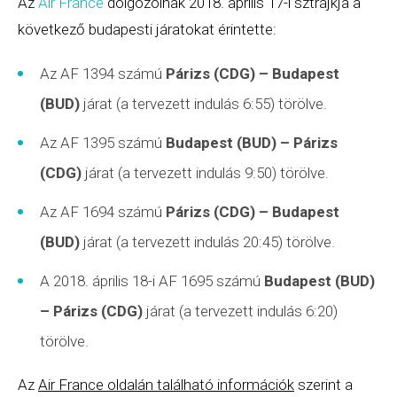
Az
Air France
dolgozóinak 2018. április 17-i sztrájkja a
következő budapesti járatokat érintette:
Az AF 1394 számú
Párizs (CDG)
– Budapest
(BUD)
járat (a tervezett indulás 6:55) törölve.
Az AF 1395 számú
Budapest (BUD) – Párizs
(CDG)
járat (a tervezett indulás 9:50) törölve.
Az AF 1694 számú
Párizs (CDG)
– Budapest
(BUD)
járat (a tervezett indulás 20:45) törölve.
A 2018. április 18-i AF 1695 számú
Budapest (BUD)
– Párizs (CDG)
járat (a tervezett indulás 6:20)
törölve.
Az
Air France oldalán található információk
szerint a