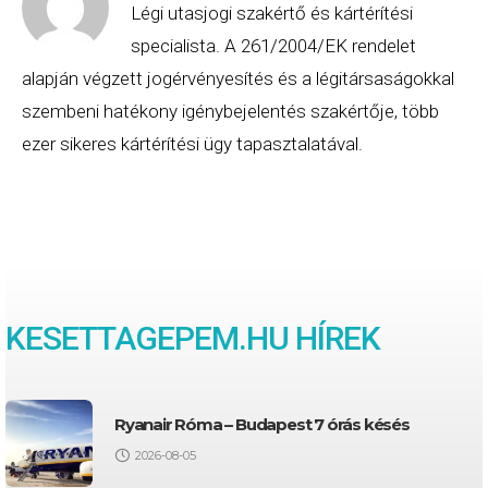
Légi utasjogi szakértő és kártérítési
specialista. A 261/2004/EK rendelet
alapján végzett jogérvényesítés és a légitársaságokkal
szembeni hatékony igénybejelentés szakértője, több
ezer sikeres kártérítési ügy tapasztalatával.
KESETTAGEPEM
.HU HÍREK
Ryanair Róma – Budapest 7 órás késés
2026-08-05