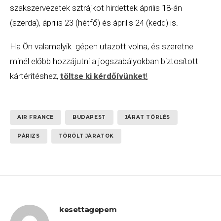
szakszervezetek sztrájkot hirdettek április 18-án
(szerda), április 23 (hétfő) és április 24 (kedd) is.
Ha Ön valamelyik gépen utazott volna, és szeretne
minél előbb hozzájutni a jogszabályokban biztosított
kártérítéshez,
töltse ki kérdőívünket
!
AIR FRANCE
BUDAPEST
JÁRAT TÖRLÉS
PÁRIZS
TÖRÖLT JÁRATOK
kesettagepem