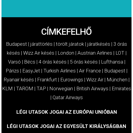
CÍMKEFELHŐ
Budapest
|
járattörlés
|
törölt járatok
|
járatkésés
|
3 órás
késés
|
Wizz Air késés
|
London
|
Austrian Airlines
|
LOT
|
Varsó
|
Bécs
|
4 órás késés
|
5 órás késés
|
Lufthansa
|
Párizs
|
EasyJet
|
Turkish Airlines
|
Air France
|
Budapest
|
Ryanair késés
|
Frankfurt
|
Eurowings
|
Wizz Air
|
München
|
KLM
|
TAROM
|
TAP
|
Norwegian
|
British Airways
|
Emirates
|
Qatar Airways
LÉGI UTASOK JOGAI AZ EURÓPAI UNIÓBAN
LÉGI UTASOK JOGAI AZ EGYESÜLT KIRÁLYSÁGBAN