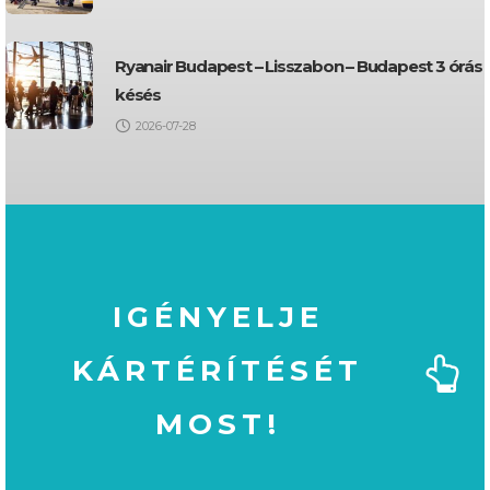
Ryanair Budapest – Lisszabon – Budapest 3 órás
késés
2026-07-28
IGÉNYELJE
KÁRTÉRÍTÉSÉT
MOST!
MOST!
KÁRTÉRÍTÉSÉT
IGÉNYELJE