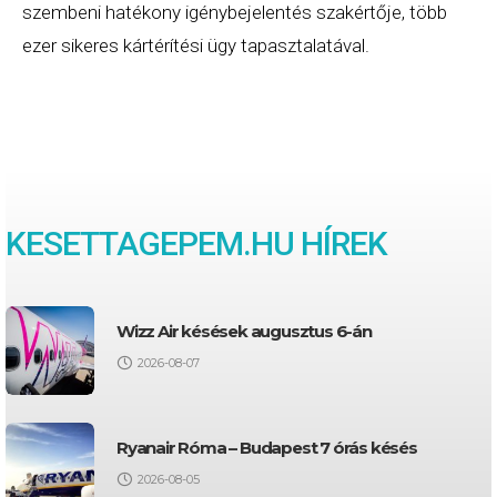
szembeni hatékony igénybejelentés szakértője, több
ezer sikeres kártérítési ügy tapasztalatával.
KESETTAGEPEM.HU HÍREK
Wizz Air késések augusztus 6-án
2026-08-07
Ryanair Róma – Budapest 7 órás késés
2026-08-05