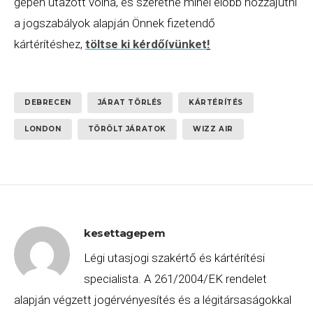
gépen utazott volna, és szeretne minél előbb hozzájutni
a jogszabályok alapján Önnek fizetendő
kártérítéshez,
töltse ki kérdőívünket
!
DEBRECEN
JÁRAT TÖRLÉS
KÁRTÉRÍTÉS
LONDON
TÖRÖLT JÁRATOK
WIZZ AIR
kesettagepem
Légi utasjogi szakértő és kártérítési
specialista. A 261/2004/EK rendelet
alapján végzett jogérvényesítés és a légitársaságokkal