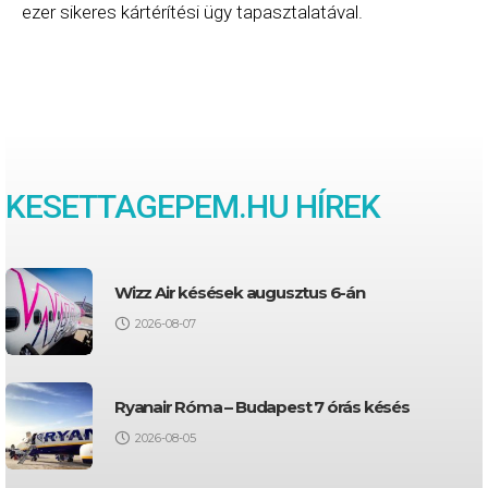
ezer sikeres kártérítési ügy tapasztalatával.
KESETTAGEPEM.HU HÍREK
Wizz Air késések augusztus 6-án
2026-08-07
Ryanair Róma – Budapest 7 órás késés
2026-08-05