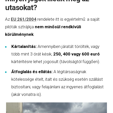
utasokat?
Az
EU 261/2004
rendelete itt is egyértelmű: a saját
pilóták sztrájkja
nem minősül rendkívüli
körülménynek
.
Kártalanítás:
Amennyiben járatát törölték, vagy
több mint 3 órát késik,
250, 400 vagy 600 euró
kártérítésre lehet jogosult (távolságtól függően).
Átfoglalás és ellátás:
A légitársaságnak
kötelessége ételt, italt és szükség esetén szállást
biztosítani, vagy felajánlani az ingyenes átfoglalást
(akár vonatra is).