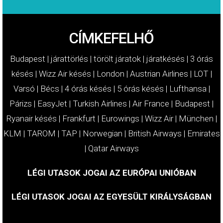
CÍMKEFELHŐ
Budapest
|
járattörlés
|
törölt járatok
|
járatkésés
|
3 órás
késés
|
Wizz Air késés
|
London
|
Austrian Airlines
|
LOT
|
Varsó
|
Bécs
|
4 órás késés
|
5 órás késés
|
Lufthansa
|
Párizs
|
EasyJet
|
Turkish Airlines
|
Air France
|
Budapest
|
Ryanair késés
|
Frankfurt
|
Eurowings
|
Wizz Air
|
München
|
KLM
|
TAROM
|
TAP
|
Norwegian
|
British Airways
|
Emirates
|
Qatar Airways
LÉGI UTASOK JOGAI AZ EURÓPAI UNIÓBAN
LÉGI UTASOK JOGAI AZ EGYESÜLT KIRÁLYSÁGBAN