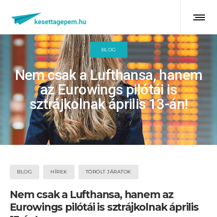
BLOG
Nem csak a Lufthansa, hanem
az Eurowings pilótái is
sztrájkolnak április 13-án!
BLOG
HÍREK
TÖRÖLT JÁRATOK
Nem csak a Lufthansa, hanem az
Eurowings pilótái is sztrájkolnak április