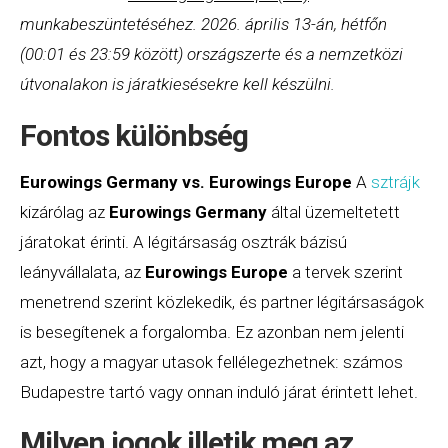
munkabeszüntetéséhez. 2026. április 13-án, hétfőn
(00:01 és 23:59 között) országszerte és a nemzetközi
útvonalakon is járatkiesésekre kell készülni.
Fontos különbség
Eurowings
Germany vs. Eurowings Europe
A
sztrájk
kizárólag az
Eurowings
Germany
által üzemeltetett
járatokat érinti. A légitársaság osztrák bázisú
leányvállalata, az
Eurowings
Europe
a tervek szerint
menetrend szerint közlekedik, és partner légitársaságok
is besegítenek a forgalomba. Ez azonban nem jelenti
azt, hogy a magyar utasok fellélegezhetnek: számos
Budapestre tartó vagy onnan induló járat érintett lehet.
Milyen jogok illetik meg az