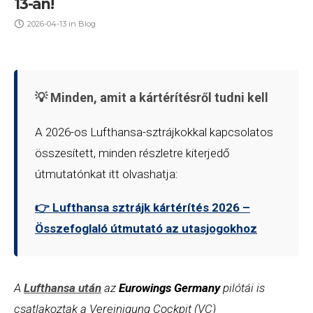
13-án!
2026-04-13
in
Blog
💡 Minden, amit a kártérítésről tudni kell
A 2026-os Lufthansa-sztrájkokkal kapcsolatos
összesített, minden részletre kiterjedő
útmutatónkat itt olvashatja:
👉 Lufthansa sztrájk kártérítés 2026 –
Összefoglaló útmutató az utasjogokhoz
A
Lufthansa után
az
Eurowings
Germany
pilótái is
csatlakoztak a
Vereinigung Cockpit (VC)