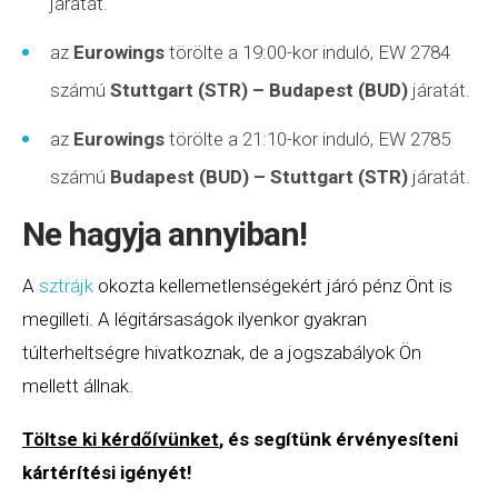
járatát.
az
Eurowings
törölte a 19:00-kor induló, EW 2784
számú
Stuttgart (STR) – Budapest (BUD)
járatát.
az
Eurowings
törölte a 21:10-kor induló, EW 2785
számú
Budapest (BUD) – Stuttgart (STR)
járatát.
Ne hagyja annyiban!
A
sztrájk
okozta kellemetlenségekért járó pénz Önt is
megilleti. A légitársaságok ilyenkor gyakran
túlterheltségre hivatkoznak, de a jogszabályok Ön
mellett állnak.
Töltse ki kérdőívünket
, és segítünk érvényesíteni
kártérítési igényét!