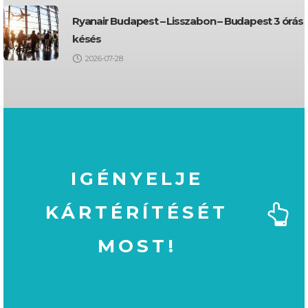
Ryanair Budapest – Lisszabon – Budapest 3 órás
késés
2026-07-28
IGÉNYELJE
KÁRTÉRÍTÉSÉT
MOST!
MOST!
KÁRTÉRÍTÉSÉT
IGÉNYELJE